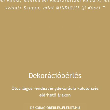
em volna, mintha én választottam volna ki m
szálat! Szuper, mint MINDIG!!! 🙂 Köszi ”
Bíró Zsófia, Budapest
Dekorációbérlés
Ötcsillagos rendezvénydekoráció kölcsönzés
elérhető árakon
DEKORACIOBERLES.FLEURT.HU