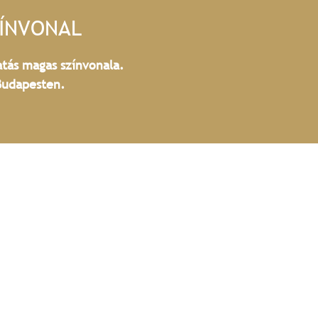
ZÍNVONAL
atás magas színvonala.
Budapesten.