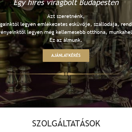
Egy híres virágbolt Budapesten
Azt szeretnénk,
ágainktól legyen emlékezetes esküvője, szállodája, ren
ényeinktől legyen még kellemesebb otthona, munkahe
Ez az álmunk.
AJÁNLATKÉRÉS
SZOLGÁLTATÁSOK