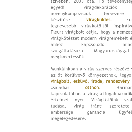
szívében, 2003 óta. Fő tevékenysé
egyedi virágdekorációk
növénykompozíciók tervezése
készítése,
virágküldés.
Euró
legnevesebb virágkötőitől inspirál
Fleurt virágbolt célja, hogy a nemze
virágkötészet modern virágremekeit é
ahhoz kapcsolódó minős
szolgáltatásokat Magyarországga
megismertessük.
Munkáinkban a virág szerves részévé 
az őt körülvevő környezetnek, legye
virágbolt
,
esküvő
,
iroda
,
rendezvény
családias
otthon
.
Harmoni
kapcsolatában a virág átfogalmazódik
értelmet nyer. Virágkötőink sza
tudása, virág iránti szeretet
embersége garancia ügyfele
megelégedésére.