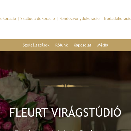
dekoráció
|
Szálloda dekoráció
|
Rendezvénydekoráció
|
Irodadekoráci
Szolgáltatások
Rólunk
Kapcsolat
Média
FLEURT VIRÁGSTÚDIÓ