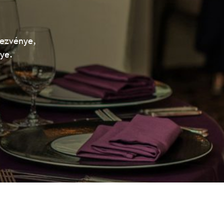
dezvénye,
lye.