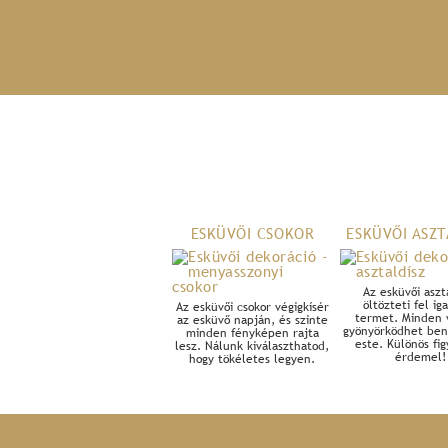
ESKÜVŐI CSOKOR
ESKÜVŐI ASZT
Az esküvői aszt
öltözteti fel ig
Az esküvői csokor végigkísér
termet. Minden
az esküvő napján, és szinte
gyönyörködhet ben
minden fényképen rajta
este. Különös fi
lesz. Nálunk kiválaszthatod,
érdemel!
hogy tökéletes legyen.