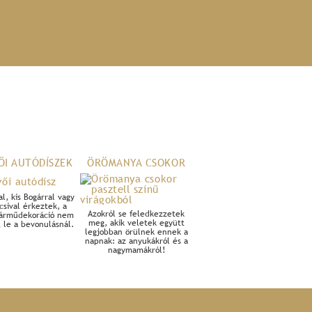
ŐI AUTÓDÍSZEK
ÖRÖMANYA CSOKOR
l, kis Bogárral vagy
csival érkeztek, a
Azokról se feledkezzetek
 járműdekoráció nem
meg, akik veletek együtt
 le a bevonulásnál.
legjobban örülnek ennek a
napnak: az anyukákról és a
nagymamákról!