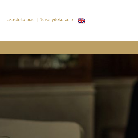
ó
|
Lakásdekoráció
|
Növénydekoráció