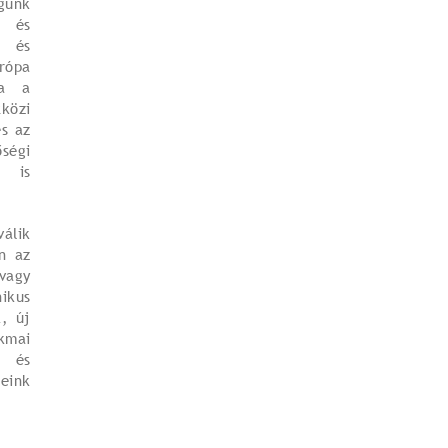
günk
 és
 és
pa
va a
tközi
s az
égi
l is
válik
n az
vagy
kus
, új
kmai
e és
ink