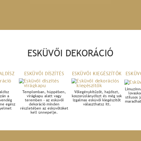
ESKÜVŐI DEKORÁCIÓ
ALDÍSZ
ESKÜVŐI DÍSZÍTÉS
ESKÜVŐI KIEGÉSZÍTŐK
ESKÜV
Limuzinna
aldísz
Templomban, hüppében,
Vőlegénykitűzőt, hajdíszt,
lovasko
azán a
virágkapu alatt vagy
koszorúslánydíszt és még sok
stílusos
 vendég
teremben – az esküvői
izgalmas esküvői kiegészítőt
maradhat
ne egész
dekoráció minden
választhatsz itt.
gyelmet
részletében az esküvőtöket
kell ünnepelje.