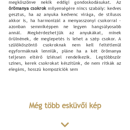
megköszönve nekik eddigi gondoskodásukat. Az
örömanya csokrok
milyenségére nincs szabály: kedves
gesztus, ha az anyuka kedvenc virága, de stílusos
akkor is, ha harmonizál a menyasszonyi csokorral –
azonban semmiképpen ne legyen hangsúlyosabb
annál. Megkérdezhetjük az anyukákat, minek
örülnének, de meglepetés is lehet a szép csokor. A
szülőköszöntő csokroknak nem kell feltétlenül
egyformáknak lenniük, pláne ha a két örömanya
teljesen eltérő ízléssel rendelkezik. Legtöbbször
színes, kerek csokrokat készítünk, de nem ritkák az
elegáns, hosszú kompozíciók sem
Még több esküvői kép