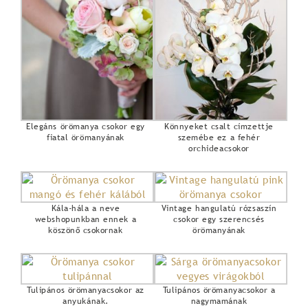
Elegáns örömanya csokor egy
Könnyeket csalt címzettje
fiatal örömanyának
szemébe ez a fehér
orchideacsokor
Kála-hála a neve
Vintage hangulatú rózsaszín
webshopunkban ennek a
csokor egy szerencsés
köszönő csokornak
örömanyának
Tulipános örömanyacsokor az
Tulipános örömanyacsokor a
anyukának.
nagymamának