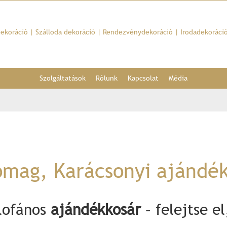
dekoráció
|
Szálloda dekoráció
|
Rendezvénydekoráció
|
Irodadekoráci
Szolgáltatások
Rólunk
Kapcsolat
Média
mag, Karácsonyi ajándé
lofános
ajándékkosár
– felejtse e