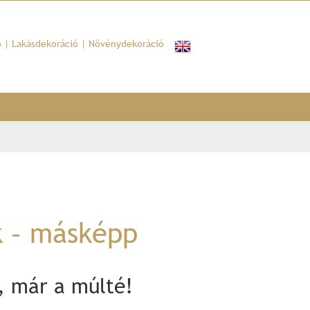
ó
|
Lakásdekoráció
|
Növénydekoráció
k – másképp
l, már a múlté!