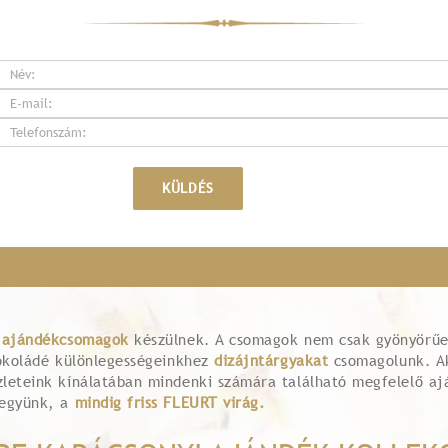
s
ajándékcsomagok
készülnek. A csomagok nem csak gyönyörűek
sokoládé különlegességeinkhez
dizájntárgyakat
csomagolunk. A
zleteink kínálatában mindenki számára található megfelelő 
jegyünk, a
mindig friss FLEURT virág.