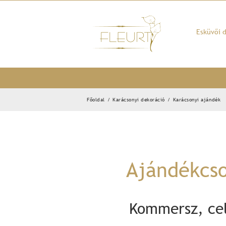
Kihagyás
Esküvői 
Főoldal
/
Karácsonyi dekoráció
/
Karácsonyi ajándék
Ajándékcso
Kommersz, ce