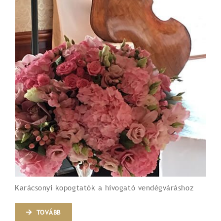
Karácsonyi kopogtatók a hívogató vendégváráshoz
TOVÁBB