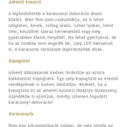
Adventi koszorú
A legkedveltebb a karácsonyi dekoráció díszei
között. Mint Pom-pom csokoládéja, ez is lehet
szögletes, kerek, csillag alakú. Lehet lyukas, lehet
tele, készülhet száraz termésekből vagy még
gyakrabban illatos fenyőből. Ha lehet gyertyával, de
ha az irodába nem engedik be, szép LED mécsessel
is. A karácsony várásának legörömtelibb dísze.
Kopogtató
Advent időszakának kedves hirdetője az ajtóra
kiakasztott kopogtató. Egy szép kopogtató az érkező
vendégeknek is kedves üdvözlője. Kedvelt, ha a
kopogtató és az adventi koszorú dizájnja összecseng.
Ajándékba is ajánljuk, mindig szívesen fogadott
karácsonyi dekoráció!
Karácsonyfa
Nem épp környezetbarát módon, de még mindig az