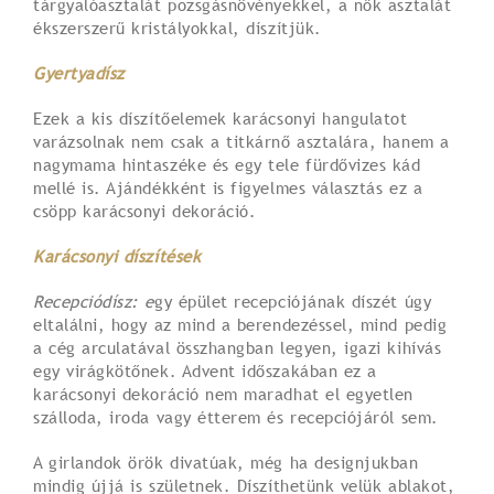
tárgyalóasztalát pozsgásnövényekkel, a nők asztalát
ékszerszerű kristályokkal, díszítjük.
Gyertyadísz
Ezek a kis díszítőelemek karácsonyi hangulatot
varázsolnak nem csak a titkárnő asztalára, hanem a
nagymama hintaszéke és egy tele fürdővizes kád
mellé is. Ajándékként is figyelmes választás ez a
csöpp karácsonyi dekoráció.
Karácsonyi díszítések
Recepciódísz: e
gy épület recepciójának díszét úgy
eltalálni, hogy az mind a berendezéssel, mind pedig
a cég arculatával összhangban legyen, igazi kihívás
egy virágkötőnek. Advent időszakában ez a
karácsonyi dekoráció nem maradhat el egyetlen
szálloda, iroda vagy étterem és recepciójáról sem.
A girlandok örök divatúak, még ha designjukban
mindig újjá is születnek. Díszíthetünk velük ablakot,