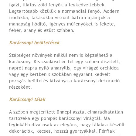
igazi, illatos zöld fenyők a legkedveltebbek.
Legtartósabb közülük a normandiai fenyő. Modern
irodákba, lakásokba viszont bátran ajánljuk a
manapság hódító, igényes műfenyőket is fekete,
fehér, arany és ezüst színben.
Karácsonyi beültetések
Szépséges növények nélkül nem is képzelhető a
karácsony. Kis csodával ér fel egy szépen díszített,
napról-napra nyíló amaryllis, egy virágzó orchidea
vagy egy kertben s szobában egyaránt kedvelt
pozsgás-beültetés látványa a karácsonyi dekoráció
részeként.
Karácsonyi tálak
A szépen megterített ünnepi asztal elmaradhatatlan
tartozéka egy pompás karácsonyi virágtál. Ma
leginkább divatosak az elegáns, nagy tálakra készült
dekorációk, kecses, hosszú gyertyákkal. Férfiak