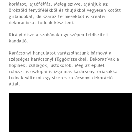
korlátot, ajtófélfát. Meleg szívvel ajánljuk az
örökzöld fenyőfélékből és thujákból vegyesen kötött
girlandokat, de száraz termésekből is kreatív
dekorációkat tudunk készíteni.
Királyi dísze a szobának egy szépen feldíszített
kandalló.
Karácsonyi hangulatot varázsolhatunk bárhová a
szépséges karácsonyi függődíszekkel. Dekoratívak a
hópihék, csillagok, üstökösök. Még az épület
robosztus oszlopai is izgalmas karácsonyi óriásokká
tudnak változni egy sikeres karácsonyi dekoráció
által.