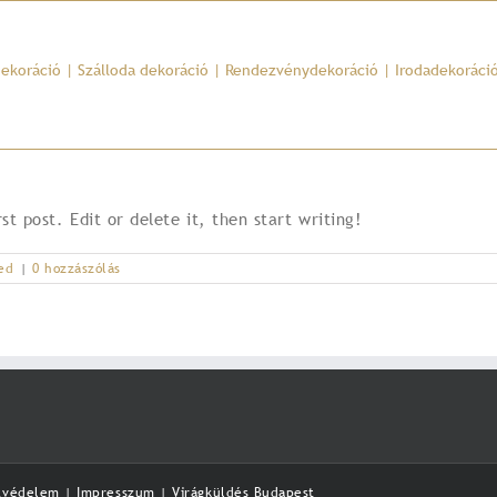
dekoráció
|
Szálloda dekoráció
|
Rendezvénydekoráció
|
Irodadekoráci
st post. Edit or delete it, then start writing!
ed
|
0 hozzászólás
tvédelem
|
Impresszum
|
Virágküldés Budapest