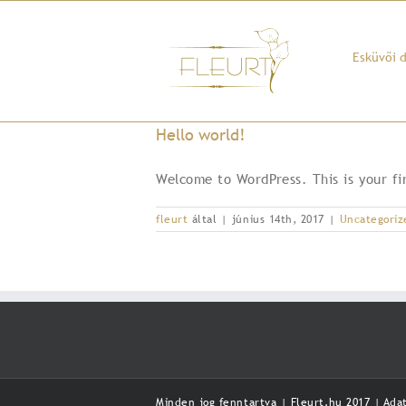
Kihagyás
Esküvői 
Hello world!
Welcome to WordPress. This is your fir
fleurt
által
|
június 14th, 2017
|
Uncategoriz
Minden jog fenntartva | Fleurt.hu 2017 |
Ada