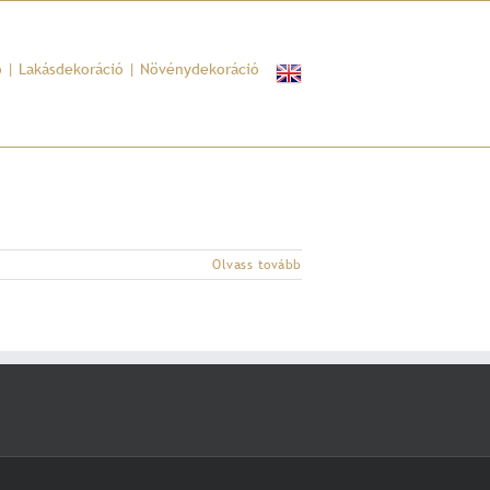
ó
|
Lakásdekoráció
|
Növénydekoráció
Olvass tovább